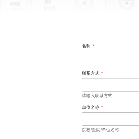
联
名称
*
系
方
式
单
联系方式
*
位
名
称
单
请输入联系方式
位
名
单位名称
*
称
院校/医院/单位名称