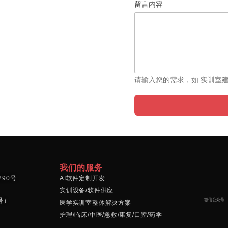
留言内容
请输入您的需求，如:实训室
我们的服务
90号
AI软件定制开发
实训设备/软件供应
同号）
微信公众号
医学实训室整体解决方案
护理/临床/中医/急救/康复/口腔/药学