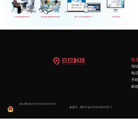
联
地
电话
手机
邮箱
陕公网安备
61019702000309号
备案号：
陕ICP备2021012805号-1